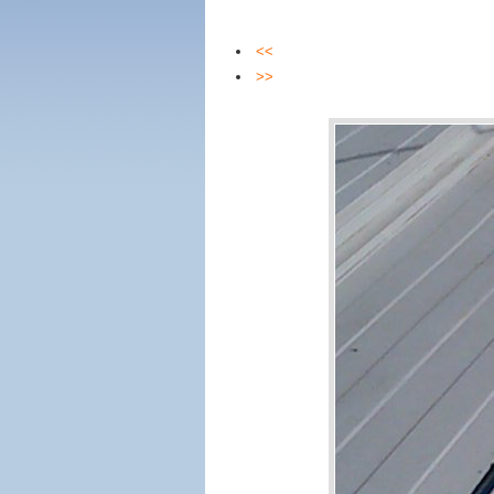
<<
>>