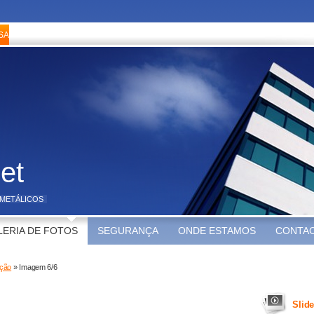
et
METÁLICOS
LERIA DE FOTOS
SEGURANÇA
ONDE ESTAMOS
CONTA
ição
» Imagem 6/6
Slid