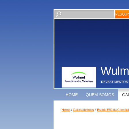
Wulm
REVESTIMENTOS 
HOME
QUEM SOMOS
GA
Home
»
Galeria de fotos
»
Escola EB1 da Constitu