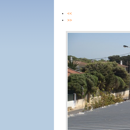
<<
>>