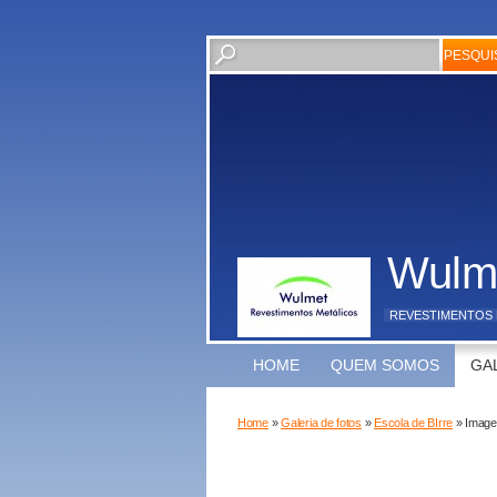
Wulm
REVESTIMENTOS 
HOME
QUEM SOMOS
GA
Home
»
Galeria de fotos
»
Escola de BIrre
» Image